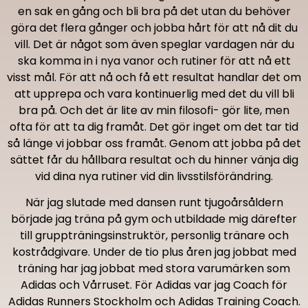
en sak en gång och bli bra på det utan du behöver
göra det flera gånger och jobba hårt för att nå dit du
vill. Det är något som även speglar vardagen när du
ska komma in i nya vanor och rutiner för att nå ett
visst mål. För att nå och få ett resultat handlar det om
att upprepa och vara kontinuerlig med det du vill bli
bra på. Och det är lite av min filosofi- gör lite, men
ofta för att ta dig framåt. Det gör inget om det tar tid
så länge vi jobbar oss framåt. Genom att jobba på det
sättet får du hållbara resultat och du hinner vänja dig
vid dina nya rutiner vid din livsstilsförändring.
När jag slutade med dansen runt tjugoårsåldern
började jag träna på gym och utbildade mig därefter
till gruppträningsinstruktör, personlig tränare och
kostrådgivare. Under de tio plus åren jag jobbat med
träning har jag jobbat med stora varumärken som
Adidas och Vårruset. För Adidas var jag Coach för
Adidas Runners Stockholm och Adidas Training Coach.